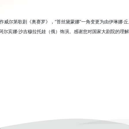
制作威尔第歌剧《奥赛罗》，“苔丝黛蒙娜”一角变更为由伊琳娜·丘
阿尔宾娜·沙吉穆拉托娃（俄）饰演。感谢您对国家大剧院的理解与